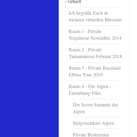
- virtuell
Ich begrüße Euch in
meinem virtuellen Museum
Raum 1 - Private
Nepalreise November 2014
Raum 2 - Private
Tansaniareise Februar 2018
Raum 3 - Private Russland
Elbrus Tour 2019
Raum 4 - Die Alpen -
Entstehung Film
Die Seven Summits der
Alpen
Steigeisenkurs Alpen
Private Besteigung