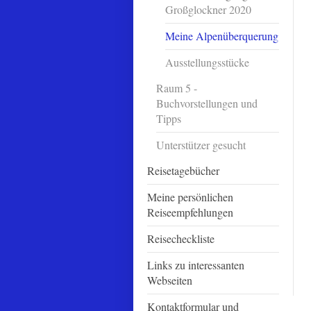
Großglockner 2020
Meine Alpenüberquerung
Ausstellungsstücke
Raum 5 -
Buchvorstellungen und
Tipps
Unterstützer gesucht
Reisetagebücher
Meine persönlichen
Reiseempfehlungen
Reisecheckliste
Links zu interessanten
Webseiten
Kontaktformular und