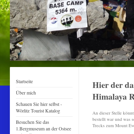
Startseite
Hier der d
Über mich
Himalaya R
Schauen Sie hier selbst -
Wörlitz Tourist Katalog
An dieser Stelle könn
bestellt war und was s
Besuchen Sie das
Trecks zum Mount Ever
1.Bergmuseum an der Ostsee