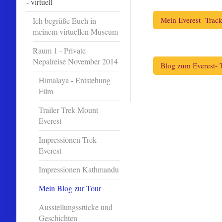
- virtuell
Mein Everest- Trac
Ich begrüße Euch in
meinem virtuellen Museum
Raum 1 - Private
Nepalreise November 2014
Blog zum Everest- 
Himalaya - Entstehung
Film
Trailer Trek Mount
Everest
Impressionen Trek
Everest
Impressionen Kathmandu
Mein Blog zur Tour
Ausstellungsstücke und
Geschichten