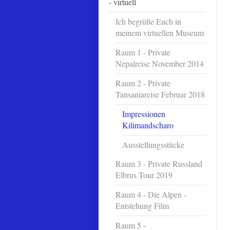
- virtuell
Ich begrüße Euch in
meinem virtuellen Museum
Raum 1 - Private
Nepalreise November 2014
Raum 2 - Private
Tansaniareise Februar 2018
Impressionen
Kilimandscharo
Ausstellungsstücke
Raum 3 - Private Russland
Elbrus Tour 2019
Raum 4 - Die Alpen -
Entstehung Film
Raum 5 -